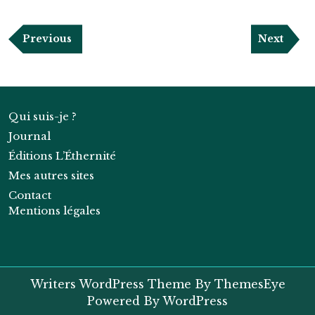
Navigation
Previous
Next
Previous
Next
de
Post
Post
l’article
Qui suis-je ?
Journal
Éditions L’Éthernité
Mes autres sites
Contact
Mentions légales
Writers WordPress Theme
By ThemesEye
Powered By WordPress