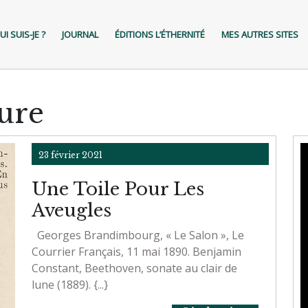
UI SUIS-JE ?
JOURNAL
ÉDITIONS L’ÉTHERNITÉ
MES AUTRES SITES
ure
23
23 février 2021
février
2021
Une Toile Pour Les
Une
Aveugles
Toile
Georges Brandimbourg, « Le Salon », Le
Pour
Courrier Français, 11 mai 1890. Benjamin
Constant, Beethoven, sonate au clair de
Les
lune (1889). {...}
Aveugles