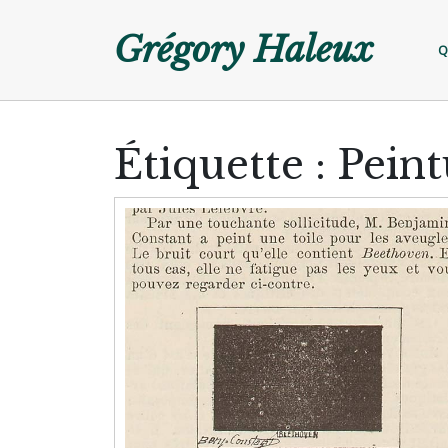
Skip
to
Grégory Haleux
Q
content
Étiquette :
Peint