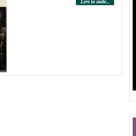
Lire
Lire la suite...
la
suite...